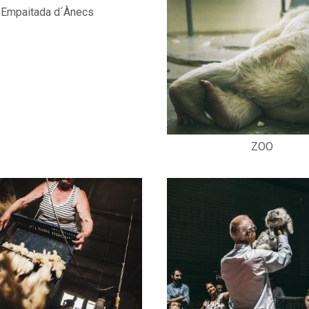
Empaitada d´Ànecs
ZOO