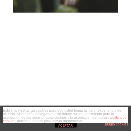
Este sitio web utiliza cookies para que usted tenga la mejor experiencia de
usuario. Si continúa navegando está dando su consentimiento para la
aceptación de las mencionadas cookies y la aceptación de nuestra
política de
cookies
, pinche el enlace para mayor información.
plugin cookies
ACEPTAR