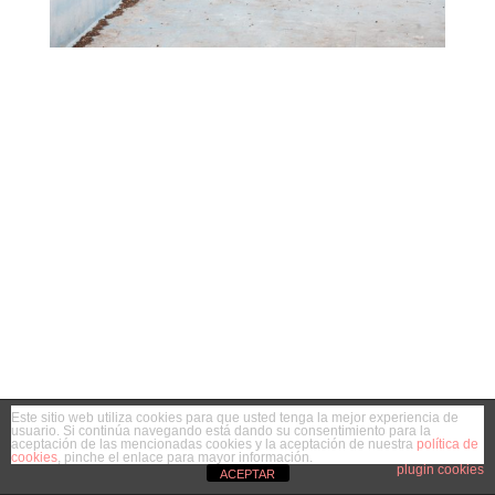
Este sitio web utiliza cookies para que usted tenga la mejor experiencia de
usuario. Si continúa navegando está dando su consentimiento para la
aceptación de las mencionadas cookies y la aceptación de nuestra
política de
cookies
, pinche el enlace para mayor información.
plugin cookies
ACEPTAR