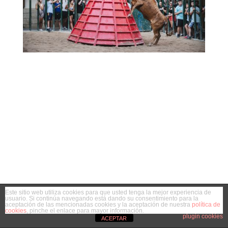
Este sitio web utiliza cookies para que usted tenga la mejor experiencia de
usuario. Si continúa navegando está dando su consentimiento para la
aceptación de las mencionadas cookies y la aceptación de nuestra
política de
cookies
, pinche el enlace para mayor información.
plugin cookies
ACEPTAR