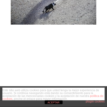
Este sitio web utiliza cookies para que usted tenga la mejor experiencia de
usuario. Si continúa navegando está dando su consentimiento para la
aceptación de las mencionadas cookies y la aceptación de nuestra
política de
cookies
, pinche el enlace para mayor información.
plugin cookies
ACEPTAR