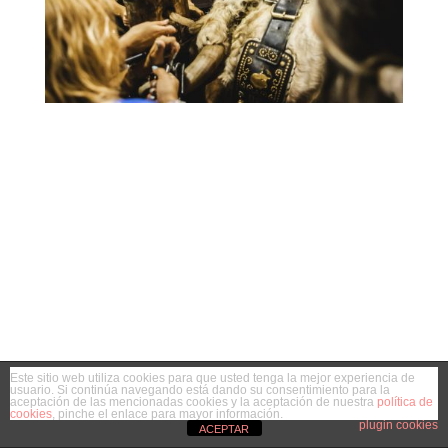
Este sitio web utiliza cookies para que usted tenga la mejor experiencia de
usuario. Si continúa navegando está dando su consentimiento para la
aceptación de las mencionadas cookies y la aceptación de nuestra
política de
cookies
, pinche el enlace para mayor información.
plugin cookies
ACEPTAR