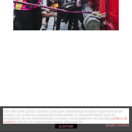
Este sitio web utiliza cookies para que usted tenga la mejor experiencia de
usuario. Si continúa navegando está dando su consentimiento para la
aceptación de las mencionadas cookies y la aceptación de nuestra
política de
cookies
, pinche el enlace para mayor información.
plugin cookies
ACEPTAR