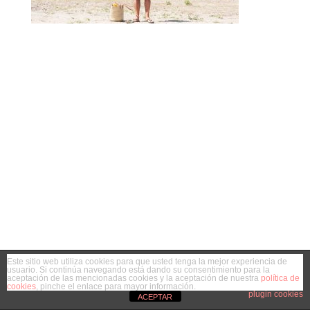
Este sitio web utiliza cookies para que usted tenga la mejor experiencia de
usuario. Si continúa navegando está dando su consentimiento para la
aceptación de las mencionadas cookies y la aceptación de nuestra
política de
cookies
, pinche el enlace para mayor información.
plugin cookies
ACEPTAR