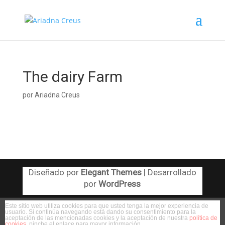
The dairy Farm
por
Ariadna Creus
Diseñado por
Elegant Themes
| Desarrollado
por
WordPress
Este sitio web utiliza cookies para que usted tenga la mejor experiencia de
usuario. Si continúa navegando está dando su consentimiento para la
aceptación de las mencionadas cookies y la aceptación de nuestra
política de
cookies
, pinche el enlace para mayor información.