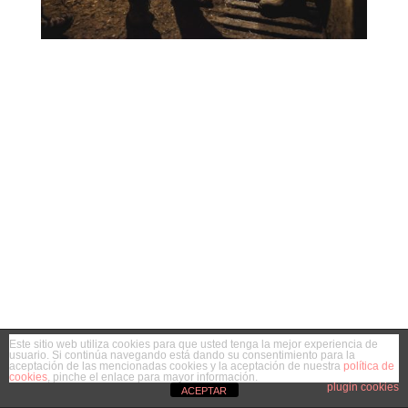
Este sitio web utiliza cookies para que usted tenga la mejor experiencia de
usuario. Si continúa navegando está dando su consentimiento para la
aceptación de las mencionadas cookies y la aceptación de nuestra
política de
cookies
, pinche el enlace para mayor información.
plugin cookies
ACEPTAR