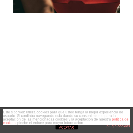
Este sitio web utiliza cookies para que usted tenga la mejor experiencia de
usuario. Si continúa navegando está dando su consentimiento para la
aceptación de las mencionadas cookies y la aceptación de nuestra
política de
cookies
, pinche el enlace para mayor información.
plugin cookies
ACEPTAR