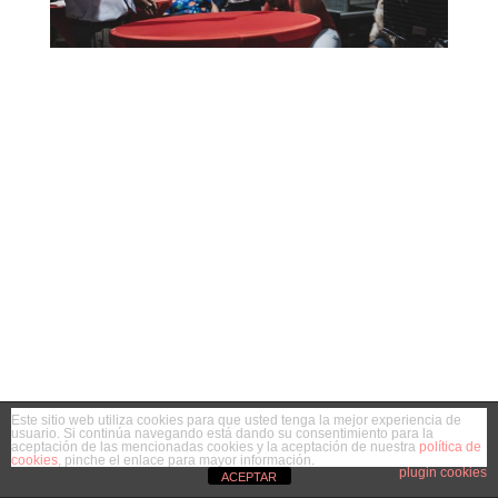
Este sitio web utiliza cookies para que usted tenga la mejor experiencia de
usuario. Si continúa navegando está dando su consentimiento para la
aceptación de las mencionadas cookies y la aceptación de nuestra
política de
cookies
, pinche el enlace para mayor información.
plugin cookies
ACEPTAR