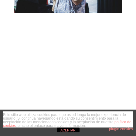
Este sitio web utiliza cookies para que usted tenga la mejor experiencia de
usuario. Si continúa navegando está dando su consentimiento para la
aceptación de las mencionadas cookies y la aceptación de nuestra
política de
cookies
, pinche el enlace para mayor información.
plugin cookies
ACEPTAR