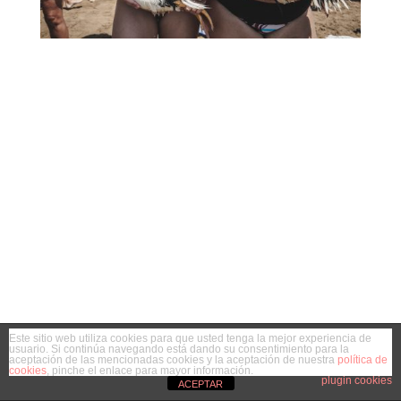
Este sitio web utiliza cookies para que usted tenga la mejor experiencia de
usuario. Si continúa navegando está dando su consentimiento para la
aceptación de las mencionadas cookies y la aceptación de nuestra
política de
cookies
, pinche el enlace para mayor información.
plugin cookies
ACEPTAR