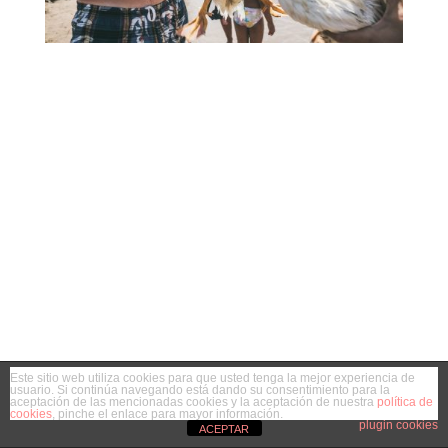
Este sitio web utiliza cookies para que usted tenga la mejor experiencia de
usuario. Si continúa navegando está dando su consentimiento para la
aceptación de las mencionadas cookies y la aceptación de nuestra
política de
cookies
, pinche el enlace para mayor información.
plugin cookies
ACEPTAR