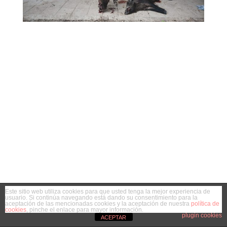
Este sitio web utiliza cookies para que usted tenga la mejor experiencia de
usuario. Si continúa navegando está dando su consentimiento para la
aceptación de las mencionadas cookies y la aceptación de nuestra
política de
cookies
, pinche el enlace para mayor información.
plugin cookies
ACEPTAR