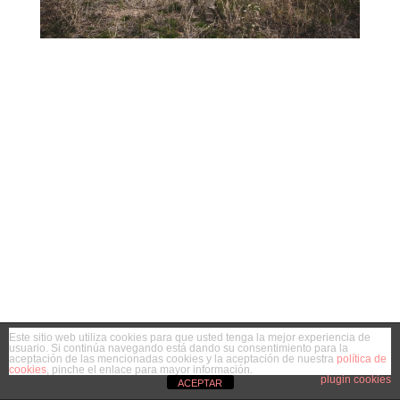
Este sitio web utiliza cookies para que usted tenga la mejor experiencia de
usuario. Si continúa navegando está dando su consentimiento para la
aceptación de las mencionadas cookies y la aceptación de nuestra
política de
cookies
, pinche el enlace para mayor información.
plugin cookies
ACEPTAR