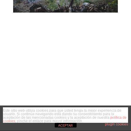
Este sitio web utiliza cookies para que usted tenga la mejor experiencia de
usuario. Si continúa navegando está dando su consentimiento para la
aceptación de las mencionadas cookies y la aceptación de nuestra
política de
cookies
, pinche el enlace para mayor información.
plugin cookies
ACEPTAR