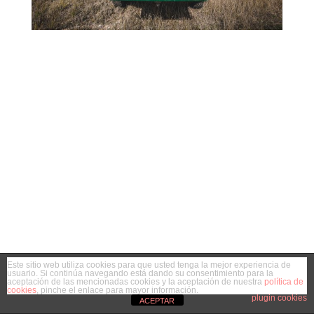
Este sitio web utiliza cookies para que usted tenga la mejor experiencia de
usuario. Si continúa navegando está dando su consentimiento para la
aceptación de las mencionadas cookies y la aceptación de nuestra
política de
cookies
, pinche el enlace para mayor información.
plugin cookies
ACEPTAR