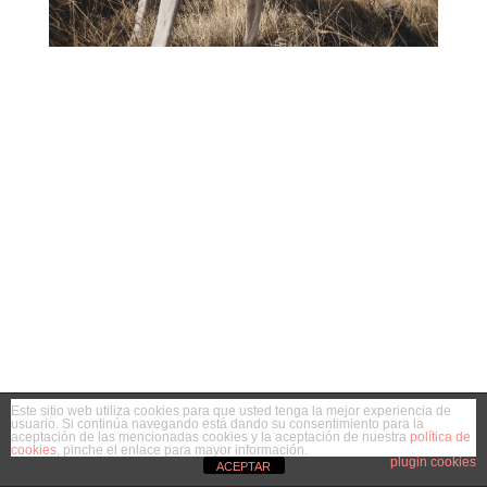
Este sitio web utiliza cookies para que usted tenga la mejor experiencia de
usuario. Si continúa navegando está dando su consentimiento para la
aceptación de las mencionadas cookies y la aceptación de nuestra
política de
cookies
, pinche el enlace para mayor información.
plugin cookies
ACEPTAR