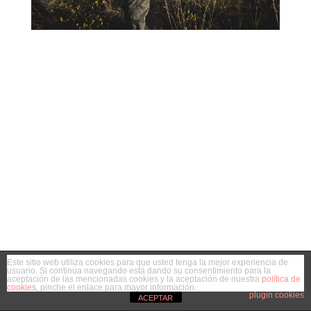
Este sitio web utiliza cookies para que usted tenga la mejor experiencia de
usuario. Si continúa navegando está dando su consentimiento para la
aceptación de las mencionadas cookies y la aceptación de nuestra
política de
cookies
, pinche el enlace para mayor información.
plugin cookies
ACEPTAR