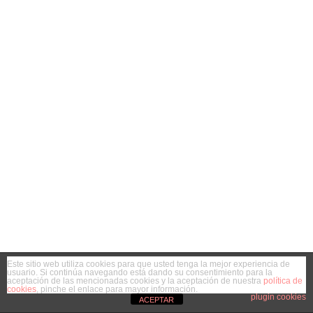
Este sitio web utiliza cookies para que usted tenga la mejor experiencia de
usuario. Si continúa navegando está dando su consentimiento para la
aceptación de las mencionadas cookies y la aceptación de nuestra
política de
cookies
, pinche el enlace para mayor información.
plugin cookies
ACEPTAR