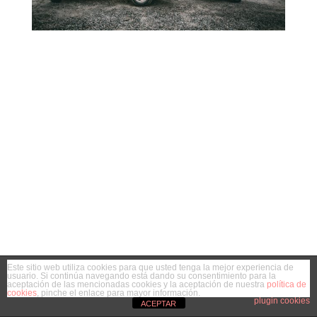
Este sitio web utiliza cookies para que usted tenga la mejor experiencia de
usuario. Si continúa navegando está dando su consentimiento para la
aceptación de las mencionadas cookies y la aceptación de nuestra
política de
cookies
, pinche el enlace para mayor información.
plugin cookies
ACEPTAR