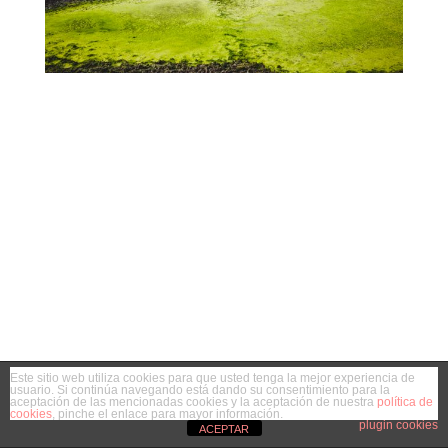
Este sitio web utiliza cookies para que usted tenga la mejor experiencia de
usuario. Si continúa navegando está dando su consentimiento para la
aceptación de las mencionadas cookies y la aceptación de nuestra
política de
cookies
, pinche el enlace para mayor información.
plugin cookies
ACEPTAR