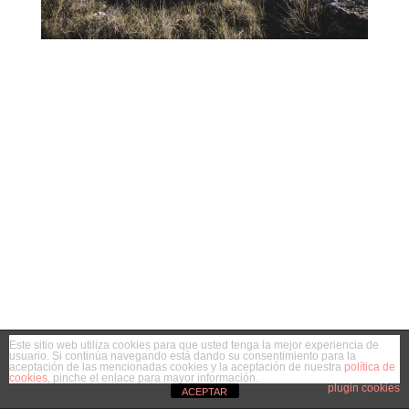
Este sitio web utiliza cookies para que usted tenga la mejor experiencia de
usuario. Si continúa navegando está dando su consentimiento para la
aceptación de las mencionadas cookies y la aceptación de nuestra
política de
cookies
, pinche el enlace para mayor información.
plugin cookies
ACEPTAR