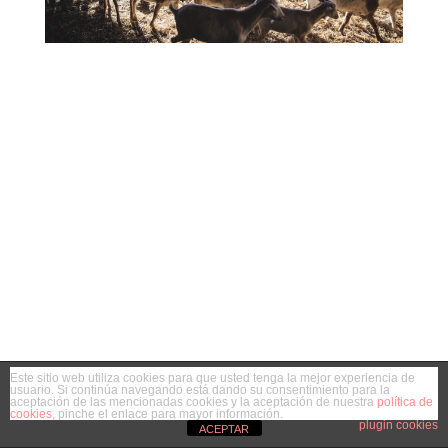
Este sitio web utiliza cookies para que usted tenga la mejor experiencia de
usuario. Si continúa navegando está dando su consentimiento para la
aceptación de las mencionadas cookies y la aceptación de nuestra
política de
cookies
, pinche el enlace para mayor información.
plugin cookies
ACEPTAR