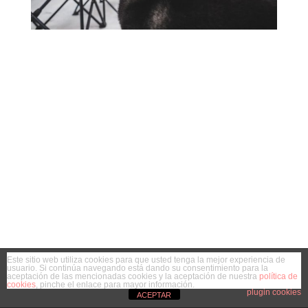
Este sitio web utiliza cookies para que usted tenga la mejor experiencia de
usuario. Si continúa navegando está dando su consentimiento para la
aceptación de las mencionadas cookies y la aceptación de nuestra
política de
cookies
, pinche el enlace para mayor información.
plugin cookies
ACEPTAR