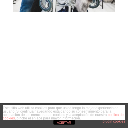
Este sitio web utiliza cookies para que usted tenga la mejor experiencia de
usuario. Si continúa navegando está dando su consentimiento para la
aceptación de las mencionadas cookies y la aceptación de nuestra
política de
cookies
, pinche el enlace para mayor información.
plugin cookies
ACEPTAR