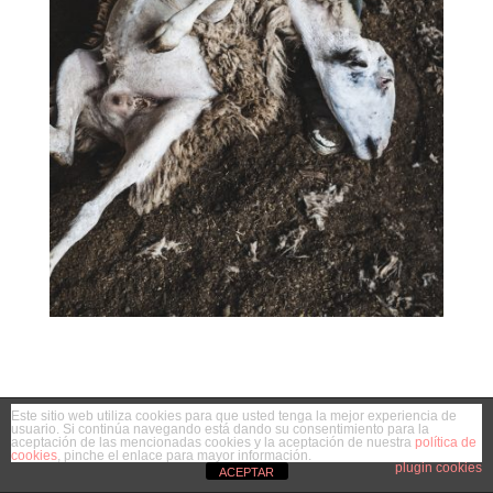
Este sitio web utiliza cookies para que usted tenga la mejor experiencia de
usuario. Si continúa navegando está dando su consentimiento para la
aceptación de las mencionadas cookies y la aceptación de nuestra
política de
cookies
, pinche el enlace para mayor información.
plugin cookies
ACEPTAR