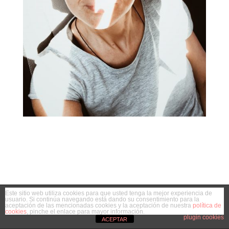
Este sitio web utiliza cookies para que usted tenga la mejor experiencia de
usuario. Si continúa navegando está dando su consentimiento para la
aceptación de las mencionadas cookies y la aceptación de nuestra
política de
cookies
, pinche el enlace para mayor información.
plugin cookies
ACEPTAR